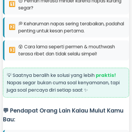
😔 Pernah merasa minder karena napas kurang
1️⃣
segar?
💭 Keharuman napas sering terabaikan, padahal
2️⃣
penting untuk kesan pertama.
😵 Cara lama seperti permen & mouthwash
3️⃣
terasa ribet dan tidak selalu simpel!
💡 Saatnya beralih ke solusi yang lebih
praktis!
Napas segar bukan cuma soal kenyamanan, tapi
juga soal percaya diri setiap saat ✨
💬 Pendapat Orang Lain Kalau Mulut Kamu
Bau: