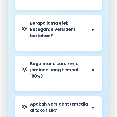
Berapa lama efek
▼
kesegaran Versident
bertahan?
Bagaimana cara kerja
▼
jaminan uang kembali
100%?
Apakah Versident tersedia
▼
di toko fisik?