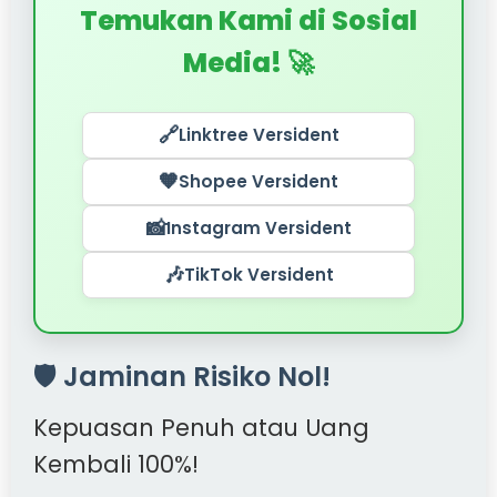
Temukan Kami di Sosial
Media! 🚀
🔗
Linktree Versident
🧡
Shopee Versident
📸
Instagram Versident
🎶
TikTok Versident
🛡️ Jaminan Risiko Nol!
Kepuasan Penuh atau Uang
Kembali 100%!